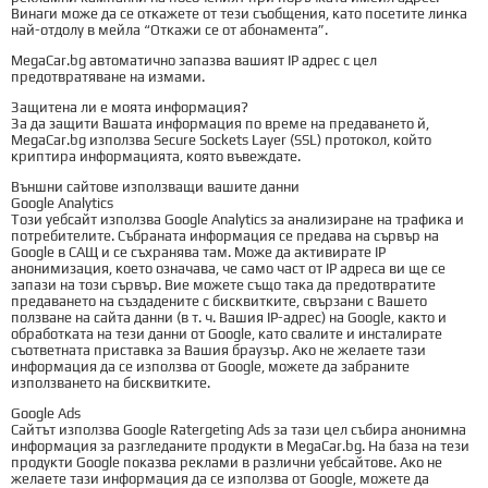
Винаги може да се откажете от тези съобщения, като посетите линка
най-отдолу в мейла “Откажи се от абонамента”.
MegaCar.bg автоматично запазва вашият IP адрес с цел
предотвратяване на измами.
Защитена ли е моята информация?
За да защити Вашата информация по време на предаването й,
MegaCar.bg използва Secure Sockets Layer (SSL) протокол, който
криптира информацията, която въвеждате.
Външни сайтове използващи вашите данни
Google Analytics
Този уебсайт използва Google Analytics за анализиране на трафика и
потребителите. Събраната информация се предава на сървър на
Google в САЩ и се съхранява там. Може да активирате IP
анонимизация, което означава, че само част от IP адреса ви ще се
запази на този сървър. Вие можете също така да предотвратите
предаването на създадените с бисквитките, свързани с Вашето
ползване на сайта данни (в т. ч. Вашия IP-адрес) на Google, както и
обработката на тези данни от Google, като свалите и инсталирате
съответната приставка за Вашия браузър. Ако не желаете тази
информация да се използва от Google, можете да забраните
използването на бисквитките.
Google Ads
Сайтът използва Google Ratergeting Ads за тази цел събира анонимна
информация за разгледаните продукти в MegaCar.bg. На база на тези
продукти Google показва реклами в различни уебсайтове. Ако не
желаете тази информация да се използва от Google, можете да