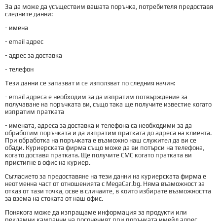
За да може да усъществим вашата поръчка, потребителя предоставя
следните данни:
- имена
- email адрес
- адрес за доставка
- телефон
Тези данни се запазват и се използват по следния начин:
- email адреса е необходим за да изпратим потвърждение за
получаване на поръчката ви, също така ще получите известие когато
изпратим пратката
- имената, адреса за доставка и телефона са необходими за да
обработим поръчката и да изпратим пратката до адреса на клиента.
При обработка на поръчката е възможно наш служител да ви се
обади. Куриерската фирма също може да ви потърси на телефона,
когато доставя пратката. Ще получите СМС когато пратката ви
пристигне в офис на куриер.
Съгласието за предоставяне на тези данни на куриерската фирма е
неотменна част от отношенията с MegaCar.bg. Няма възможност за
отказ от тази точка, осве в сличаите, в които избирате възможността
за взема на стоката от наш офис.
Понякога може да изпращаме информация за продукти или
рекламни кампанни на посоченият при поръчката имейл адрес.