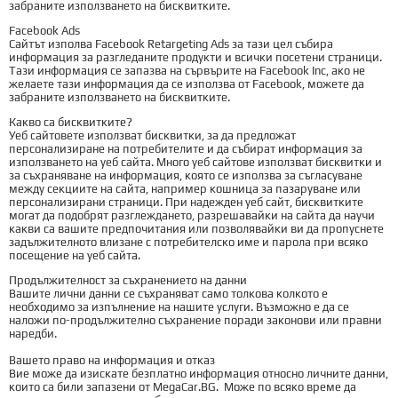
забраните използването на бисквитките.
Facebook Ads
Сайтът изполва Facebook Retargeting Ads за тази цел събира
информация за разгледаните продукти и всички посетени страници.
Тази информация се запазва на сървърите на Facebook Inc, ако не
желаете тази информация да се използва от Facebook, можете да
забраните използването на бисквитките.
Какво са бисквитките?
Уеб сайтовете използват бисквитки, за да предложат
персонализиране на потребителите и да събират информация за
използването на уеб сайта. Много уеб сайтове използват бисквитки и
за съхраняване на информация, която се използва за съгласуване
между секциите на сайта, например кошница за пазаруване или
персонализирани страници. При надежден уеб сайт, бисквитките
могат да подобрят разглеждането, разрешавайки на сайта да научи
какви са вашите предпочитания или позволявайки ви да пропуснете
задължителното влизане с потребителско име и парола при всяко
посещение на уеб сайта.
Продължителност за съхранението на данни
Вашите лични данни се съхраняват само толкова колкото е
необходимо за изпълнение на нашите услуги. Възможно е да се
наложи по-продължително съхранение поради законови или правни
наредби.
Вашето право на информация и отказ
Вие може да изискате безплатно информация относно личните данни,
които са били запазени от MegaCar.BG. Може по всяко време да