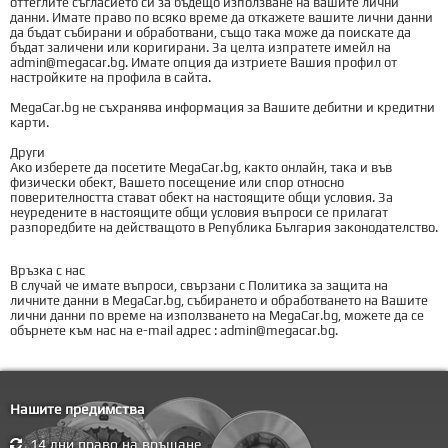
оттеглите съгласието си за бъдещо използване на вашите лични
данни. Имате право по всяко време да откажете вашите лични данни
да бъдат събирани и обработвани, също така може да поискате да
бъдат заличени или коригирани. За целта изпратете имейл на
admin@megacar.bg. Имате опция да изтриете Вашия профил от
настройките на профила в сайта.
MegaCar.bg не съхранява информация за Вашите дебитни и кредитни
карти.
Други
Ако изберете да посетите MegaCar.bg, както онлайн, така и във
физически обект, Вашето посещение или спор относно
поверителността стават обект на настоящите общи условия. За
неуредените в настоящите общи условия въпроси се прилагат
разпоредбите на действащото в Република България законодателство.
Връзка с нас
В случай че имате въпроси, свързани с Политика за защита на
личните данни в MegaCar.bg, събирането и обработването на Вашите
лични данни по време на използването на MegaCar.bg, можете да се
обърнете към нас на e-mail адрес : admin@megacar.bg.
Нашите предимства
14 дни право на връщане