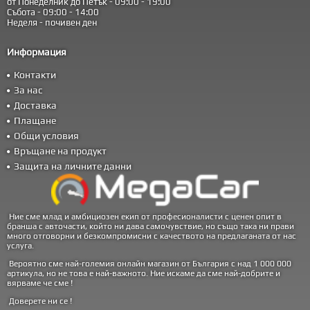
от Понеделник до Петък - 09:00 - 19:00
Събота - 09:00 - 14:00
Неделя - почивен ден
Информация
Контакти
За нас
Доставка
Плащане
Общи условия
Връщане на продукт
Защита на личните данни
Ние сме млад и амбициозен екип от професионалисти с ценен опит в
бранша с авточасти, който ни дава самочувствие, но също така ни прави
много отговорни и безкомпромисни с качеството на предлаганата от нас
услуга.
Вероятно сме най-големия онлайн магазин от България с над 1 000 000
артикула, но не това е най-важното. Ние искаме да сме най-добрите и
вярваме че сме !
Доверете ни се !