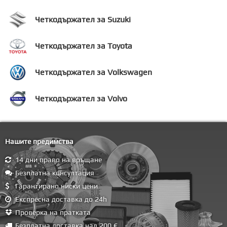
Четкодържател за Suzuki
Четкодържател за Toyota
Четкодържател за Volkswagen
Четкодържател за Volvo
Нашите предимства
14 дни право на връщане
Безплатна консултация
Гарантирано ниски цени
Експресна доставка до 24h
Проверка на пратката
Безплатна доставка над 200 €