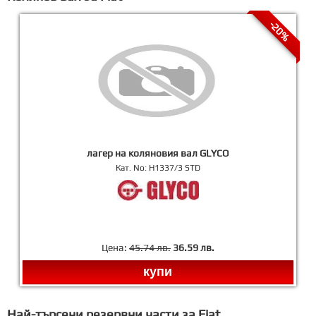
-20%
лагер на коляновия вал GLYCO
Кат. No:
H1337/3 STD
Цена:
45.74 лв.
36.59 лв.
купи
Най-търсени резервни части за Fiat