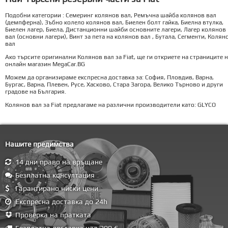
Подобни категории : Семеринг колянов вал, Ремъчна шайба колянов вал
(демпферна), Зъбно колело колянов вал, Биелен болт гайка, Биелна втулка,
Биелен лагер, Биела, Дистанционни шайби основните лагери, Лагер колянов
вал (основни лагери), Винт за пета на колянов вал , Бутала, Сегменти, Колян
вал
Ако търсите оригинални Колянов вал за Fiat, ще ги откриете на страниците 
онлайн магазин MegaCar.BG
Можем да организираме експресна доставка за: София, Пловдив, Варна,
Бургас, Варна, Плевен, Русе, Хасково, Стара Загора, Велико Търново и други
градове на България.
Колянов вал за Fiat предлагаме на различни производители като: GLYCO
Нашите предимства
14 дни право на връщане
Безплатна консултация
Гарантирано ниски цени
Експресна доставка до 24h
Проверка на пратката