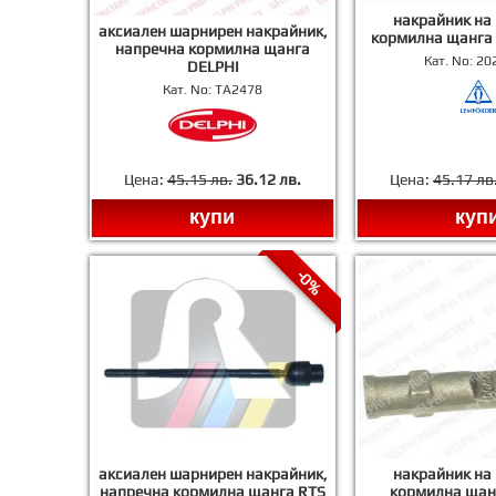
накрайник на
аксиален шарнирен накрайник,
кормилна щанг
напречна кормилна щанга
Кат. No:
20
DELPHI
Кат. No:
TA2478
Цена:
45.15 лв.
36.12 лв.
Цена:
45.17 лв
купи
куп
-0%
аксиален шарнирен накрайник,
накрайник на
напречна кормилна щанга RTS
кормилна щан