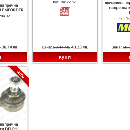
Кат. No:
22761
аксиален ша
 напречна
напречна 
а LEMFÖRDER
284 02
Кат. N
.
36.14 лв.
Цена:
50.41 лв.
40.33 лв.
Цена:
68.
и
купи
-20%
 напречна
га DELPHI