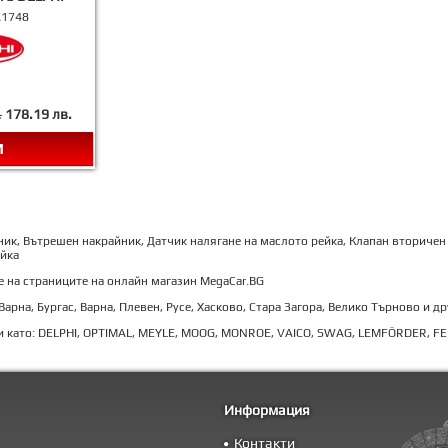
A1748
.
178.19 лв.
и
ник, Вътрешен накрайник, Датчик налягане на маслото рейка, Клапан вториче
ейка
е на страниците на онлайн магазин MegaCar.BG
рна, Бургас, Варна, Плевен, Русе, Хасково, Стара Загора, Велико Търново и др
и като: DELPHI, OPTIMAL, MEYLE, MOOG, MONROE, VAICO, SWAG, LEMFÖRDER, FEB
Информация
Контакти