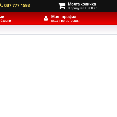
Моята количка
087 777 1592
0 продукта | 0.00 лв.
ми
Моят профил
обавени
вход / регистрация