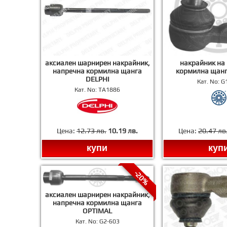
аксиален шарнирен накрайник,
накрайник на
напречна кормилна щанга
кормилна щанг
DELPHI
Кат. No:
G
Кат. No:
TA1886
Цена:
12.73 лв.
10.19 лв.
Цена:
20.47 лв
купи
куп
-20%
аксиален шарнирен накрайник,
напречна кормилна щанга
OPTIMAL
Кат. No:
G2-603