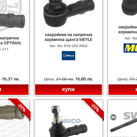
накрайни
кормилн
накрайник на напречна
 напречна
Кат. N
кормилна щанга MEYLE
а OPTIMAL
Кат. No:
816 020 4902
1-211
.
16.37 лв.
Цена:
21.00 лв.
16.80 лв.
Цена:
27.
и
купи
-20%
-20%