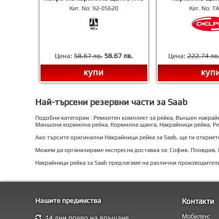
Кат. No:
92-05620
Кат. No:
T
Цена:
58.67 лв.
58.67 лв.
Цена:
222.74 лв
купи
куп
Най-търсени резервни части за Saab
Подобни категории : Ремонтен комплект за рейка, Външен накрай
Маншони кормилна рейка, Кормилна щанга, Накрайници рейка, Р
Ако търсите оригинални Накрайници рейка за Saab, ще ги откриет
Можем да организираме експресна доставка за: София, Пловдив, Ва
Накрайници рейка за Saab предлагаме на различни производител
Нашите предимства
Контакти
Мобилен:
14 дни право на връщане