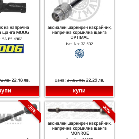
к на напречна
аксиален шарнирен накрайник,
а щанга MOOG
напречна кормилна щанга
OPTIMAL
o:
SA-ES-4902
Кат. No:
G2-602
72 лв.
22.18 лв.
Цена:
27.86 лв.
22.29 лв.
купи
купи
-20%
-20%
аксиален шарнирен накрайник,
напречна кормилна щанга
MONROE