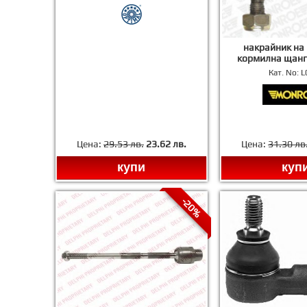
накрайник на
кормилна щан
Кат. No:
L
Цена:
29.53 лв.
23.62 лв.
Цена:
31.30 лв
купи
куп
-20%