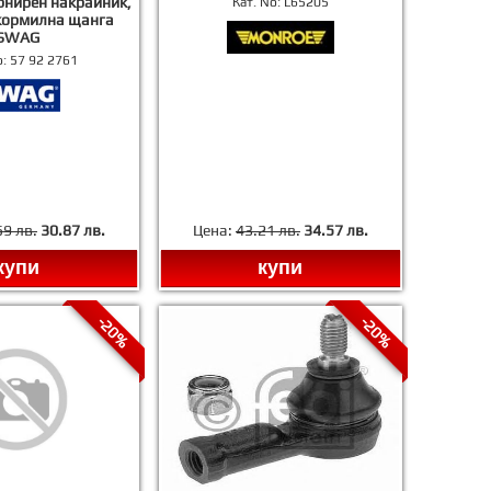
рнирен накрайник,
Кат. No:
L65205
кормилна щанга
SWAG
o:
57 92 2761
59 лв.
30.87 лв.
Цена:
43.21 лв.
34.57 лв.
купи
купи
-20%
-20%