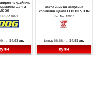
рнирен накрайник,
кормилна щанга
накрайник на напречна
MOOG
кормилна щанга FEBI BILSTEIN
o:
SA-AX-0006
Кат. No:
12963
29 лв.
54.63 лв.
Цена:
68.68 лв.
54.95 лв.
купи
купи