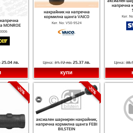
аксиален ша
напречна 
накрайник на напречна
кормилна щанга VAICO
Кат. N
 напречна
Кат. No:
V50-9524
га MONROE
0006
.
25.04 лв.
Цена:
31.72 лв.
25.37 лв.
Цена:
38.
и
купи
-20%
-20%
аксиален шарнирен накрайник,
напречна кормилна щанга FEBI
BILSTEIN