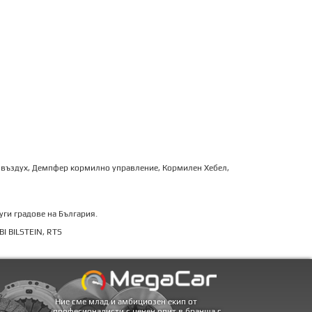
н въздух, Демпфер кормилно управление, Кормилен Хебел,
уги градове на България.
I BILSTEIN, RTS
Ние сме млад и амбициозен екип от
професионалисти с ценен опит в бранша с