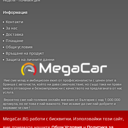
Неделя - почивен ден
Информация
Контакти
За нас
Доставка
Плащане
Общи условия
Връщане на продукт
Защита на личните данни
Ние сме млад и амбициозен екип от професионалисти с ценен опит в
бранша с авточасти, който ни дава самочувствие, но също така ни прави
много отговорни и безкомпромисни с качеството на предлаганата от нас
услуга.
Вероятно сме най-големия онлайн магазин от България с над 1 000 000
артикула, но не това е най-важното. Ние искаме да сме най-добрите и
вярваме че сме !
Доверете ни се !
MegaCar.BG работи с бисквитки. Използвайки този сайт,
вие приемате нашите
Общи Условия
и
Политика за