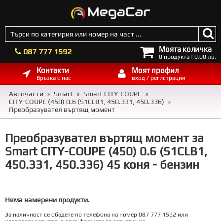
Моята количка
087 777 1592
0 продукта | 0.00 лв.
Контакти
Моят профил
Връзка с нас
вход / регистрация
Авточасти
Smart
Smart CITY-COUPE
»
»
»
CITY-COUPE (450) 0.6 (S1CLB1, 450.331, 450.336)
»
Преобразувател въртящ момент
Преобразувател въртящ момент за
Smart CITY-COUPE (450) 0.6 (S1CLB1,
450.331, 450.336) 45 коня - бензин
Няма намерени продукти.
За наличност се обадете по телефона на номер 087 777 1592 или