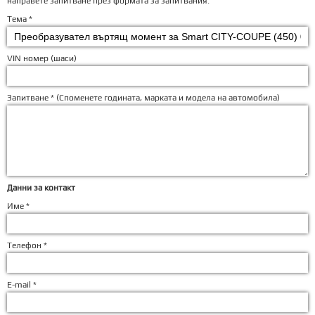
направете запитване през формата за запитвания.
Тема *
VIN номер (шаси)
Запитване * (
Споменете годината, марката и модела на автомобила
)
Данни за контакт
Име *
Телефон *
E-mail *