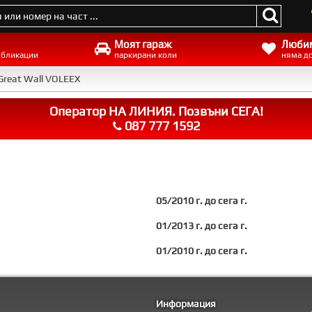
Моят гараж
Люби
убликации
паркирани коли
няма д
Great Wall VOLEEX
Оператор НА ЛИНИЯ. Позвъни СЕГА!
087 777 1592
05/2010 г. до сега г.
01/2013 г. до сега г.
01/2010 г. до сега г.
Информация