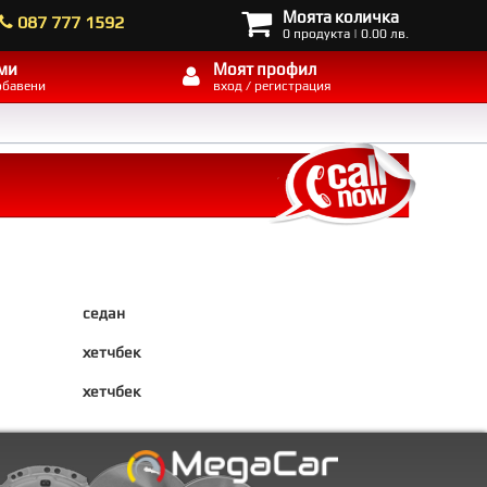
Моята количка
087 777 1592
0 продукта | 0.00 лв.
ми
Моят профил
обавени
вход / регистрация
седан
хетчбек
хетчбек