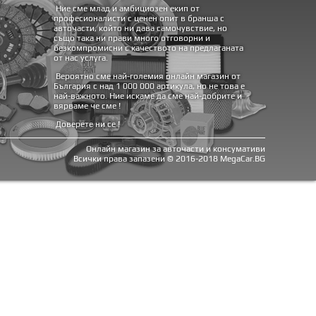
Ние сме млад и амбициозен екип от
професионалисти с ценен опит в бранша с
авточасти, който ни дава самочувствие, но
също така ни прави много отговорни и
безкомпромисни с качеството на предлаганата
от нас услуга.
Вероятно сме най-големия онлайн магазин от
България с над 1 000 000 артикула, но не това е
най-важното. Ние искаме да сме най-добрите и
вярваме че сме !
Доверете ни се !
Онлайн магазин за авточасти и консумативи
Всички права запазени © 2016-2018 MegaCar.BG