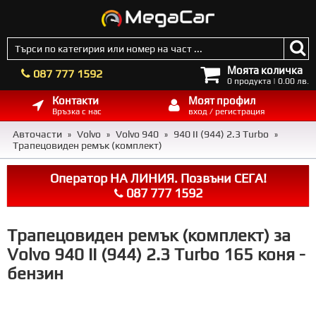
Моята количка
087 777 1592
0 продукта | 0.00 лв.
Контакти
Моят профил
Връзка с нас
вход / регистрация
Авточасти
Volvo
Volvo 940
940 II (944) 2.3 Turbo
»
»
»
»
Трапецовиден ремък (комплект)
Оператор НА ЛИНИЯ. Позвъни СЕГА!
087 777 1592
Трапецовиден ремък (комплект) за
Volvo 940 II (944) 2.3 Turbo 165 коня -
бензин