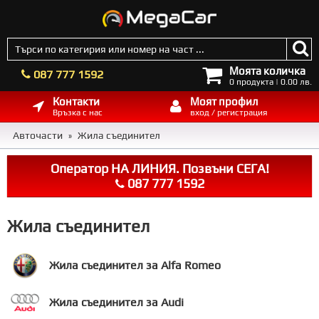
Моята количка
087 777 1592
0 продукта | 0.00 лв.
Контакти
Моят профил
Връзка с нас
вход / регистрация
Авточасти
Жила съединител
»
Оператор НА ЛИНИЯ. Позвъни СЕГА!
087 777 1592
Жила съединител
Жила съединител за Alfa Romeo
Жила съединител за Audi